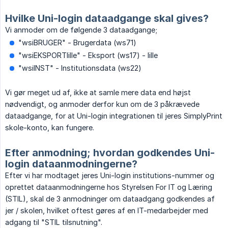
Hvilke Uni-login dataadgange skal gives?
Vi anmoder om de følgende 3 dataadgange;
"wsiBRUGER" - Brugerdata (ws71)
"wsiEKSPORTlille" - Eksport (ws17) - lille
"wsiINST" - Institutionsdata (ws22)
Vi gør meget ud af, ikke at samle mere data end højst
nødvendigt, og anmoder derfor kun om de 3 påkrævede
dataadgange, for at Uni-login integrationen til jeres SimplyPrint
skole-konto, kan fungere.
Efter anmodning; hvordan godkendes Uni-
login dataanmodningerne?
Efter vi har modtaget jeres Uni-login institutions-nummer og
oprettet dataanmodningerne hos Styrelsen For IT og Læring
(STIL), skal de 3 anmodninger om dataadgang godkendes af
jer / skolen, hvilket oftest gøres af en IT-medarbejder med
adgang til "STIL tilsnutning".