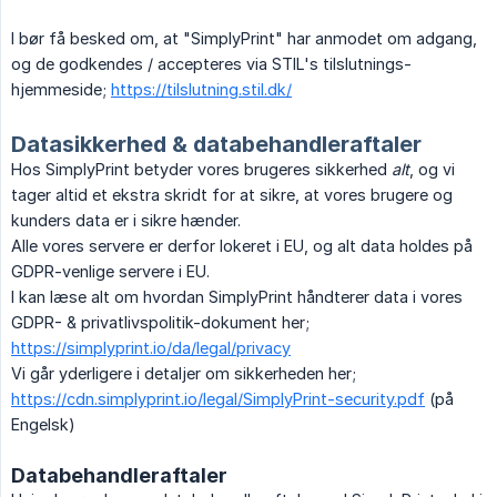
I bør få besked om, at "SimplyPrint" har anmodet om adgang,
og de godkendes / accepteres via STIL's tilslutnings-
hjemmeside;
https://tilslutning.stil.dk/
Datasikkerhed & databehandleraftaler
Hos SimplyPrint betyder vores brugeres sikkerhed
alt
, og vi
tager altid et ekstra skridt for at sikre, at vores brugere og
kunders data er i sikre hænder.
Alle vores servere er derfor lokeret i EU, og alt data holdes på
GDPR-venlige servere i EU.
I kan læse alt om hvordan SimplyPrint håndterer data i vores
GDPR- & privatlivspolitik-dokument her;
https://simplyprint.io/da/legal/privacy
Vi går yderligere i detaljer om sikkerheden her;
https://cdn.simplyprint.io/legal/SimplyPrint-security.pdf
(på
Engelsk)
Databehandleraftaler